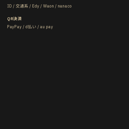
ID / 交通系 / Edy / Waon / nanaco
QR決済
PayPay / d払い / au pay